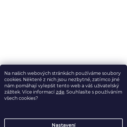
Potřebujete s něčím poradit?
Na našich webových stránkách používáme soubory
Ondřej Stelzer
cookies. Některé z nich jsou nezbytné, zatímco jiné
specialista na motodlahy
nám pomáhají vylepšit tento web a váš uživatelský
+420 774 728 722
zážitek. Více informací
zde
. Souhlasíte s používáním
všech cookies?
info@proormedent.cz
Nastavení