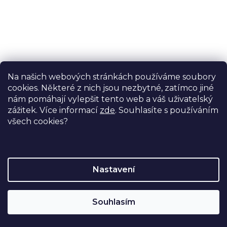
Filtr hrubých částic ke kyslíkových koncentrátorů Olive
Filtr zabraňuje vniknutí špíny a prachu do přístroje.
Na našich webových stránkách používáme soubory
cookies. Některé z nich jsou nezbytné, zatímco jiné
nám pomáhají vylepšit tento web a váš uživatelský
zážitek. Více informací
zde
. Souhlasíte s používáním
všech cookies?
Nastavení
–28 %
Souhlasím
Kyslíkové nosní brýle k dýchacímu