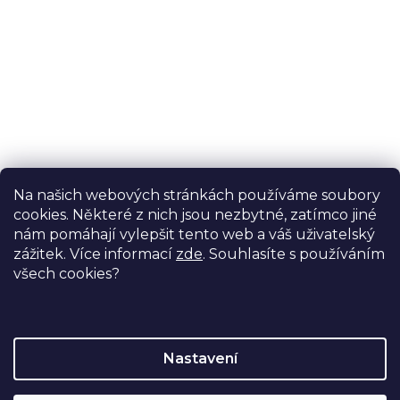
Potřebujete s něčím poradit?
Na našich webových stránkách používáme soubory
Ondřej Stelzer
cookies. Některé z nich jsou nezbytné, zatímco jiné
specialista na motodlahy
nám pomáhají vylepšit tento web a váš uživatelský
+420 774 728 722
zážitek. Více informací
zde
. Souhlasíte s používáním
všech cookies?
info@proormedent.cz
Nastavení
Vytvořil Shoptet