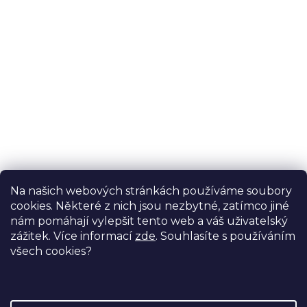
Pátek: 8:30 - 15:00
Potřebujete s něčím poradit?
Na našich webových stránkách používáme soubory
Ondřej Stelzer
cookies. Některé z nich jsou nezbytné, zatímco jiné
specialista na motodlahy
nám pomáhají vylepšit tento web a váš uživatelský
+420 774 728 722
zážitek. Více informací
zde
. Souhlasíte s používáním
všech cookies?
info@proormedent.cz