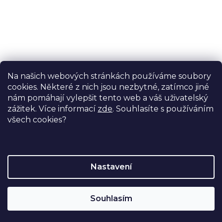
Potřebujete s něčím poradit?
Na našich webových stránkách používáme soubory
Ondřej Stelzer
cookies. Některé z nich jsou nezbytné, zatímco jiné
specialista na motodlahy
nám pomáhají vylepšit tento web a váš uživatelský
+420 774 728 722
zážitek. Více informací
zde
. Souhlasíte s používáním
všech cookies?
info@proormedent.cz
Nastavení
Vytvořil Shoptet
Souhlasím
Copyright 2026
Proormedent
. Všechna práva vyhrazena.